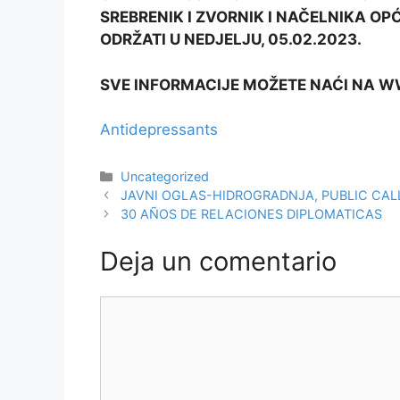
SREBRENIK I ZVORNIK I NAČELNIKA OP
ODRŽATI U NEDJELJU, 05.02.2023.
SVE INFORMACIJE MOŽETE NAĆI NA W
Antidepressants
Categorías
Uncategorized
JAVNI OGLAS-HIDROGRADNJA, PUBLIC CA
30 AÑOS DE RELACIONES DIPLOMATICAS
Deja un comentario
Comentario