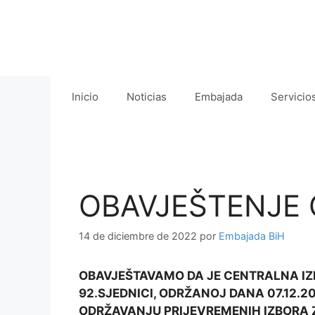
Saltar
al
contenido
Inicio
Noticias
Embajada
Servicio
OBAVJEŠTENJE 
14 de diciembre de 2022
por
Embajada BiH
OBAVJEŠTAVAMO DA JE CENTRALNA IZ
92.SJEDNICI, ODRŽANOJ DANA 07.12.2
ODRŽAVANJU PRIJEVREMENIH IZBORA 