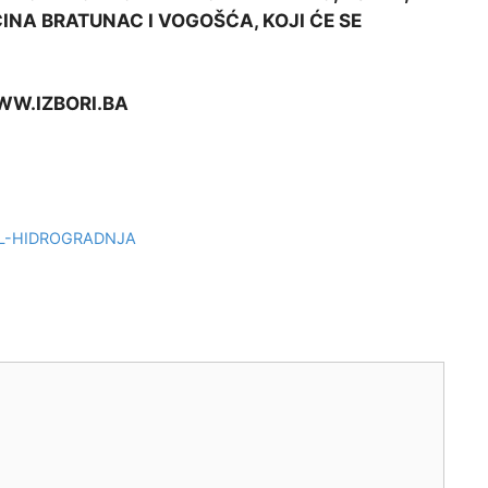
ĆINA BRATUNAC I VOGOŠĆA, KOJI ĆE SE
WW.IZBORI.BA
LL-HIDROGRADNJA