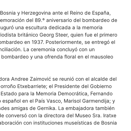
 Bosnia y Herzegovina ante el Reino de España,
memoración del 89.º aniversario del bombardeo de
auguró una escultura dedicada a la memoria
odista británico Georg Steer, quien fue el primero
ombardeo en 1937. Posteriormente, se entregó el
nciliación. La ceremonia concluyó con un
l bombardeo y una ofrenda floral en el mausoleo
adora Andree Zaimović se reunió con el alcalde del
rroño Etxebarriete; el Presidente del Gobierno
e Estado para la Memoria Democrática, Fernando
 español en el País Vasco, Marisol Garmendija; y
udades amigas de Gernika. La embajadora también
e conversó con la directora del Museo Sra. Iratxe
aboración con instituciones museísticas de Bosnia