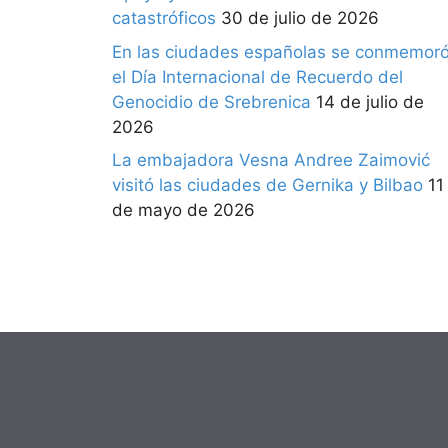
catastróficos
30 de julio de 2026
En las ciudades españolas se conmemor
el Día Internacional de Recuerdo del
Genocidio de Srebrenica
14 de julio de
2026
La embajadora Vesna Andree Zaimović
visitó las ciudades de Gernika y Bilbao
11
de mayo de 2026