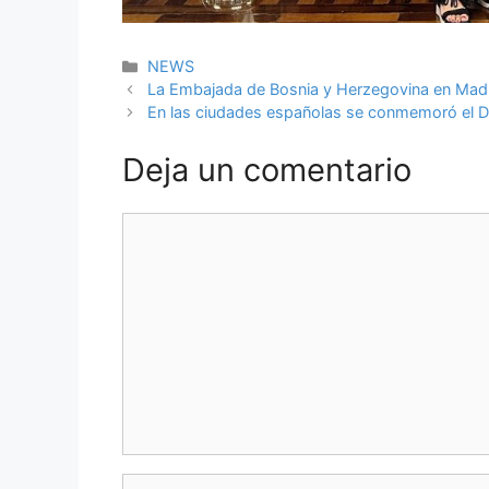
Categorías
NEWS
La Embajada de Bosnia y Herzegovina en Madri
En las ciudades españolas se conmemoró el Dí
Deja un comentario
Comentario
Nombre