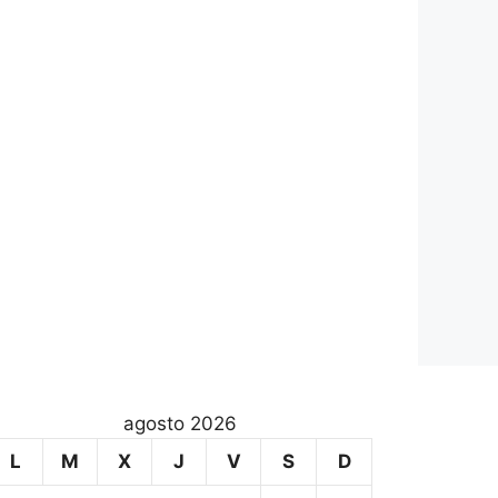
agosto 2026
L
M
X
J
V
S
D