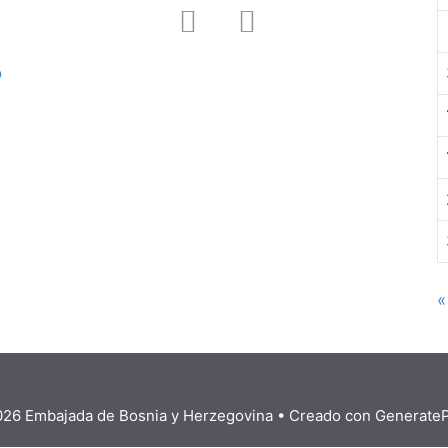
ó
«
26 Embajada de Bosnia y Herzegovina
• Creado con
Generate