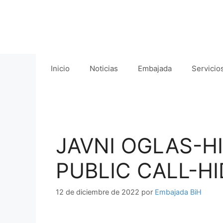
Saltar
al
contenido
Inicio
Noticias
Embajada
Servicio
JAVNI OGLAS-H
PUBLIC CALL-H
12 de diciembre de 2022
por
Embajada BiH