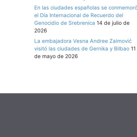
En las ciudades españolas se conmemor
el Día Internacional de Recuerdo del
Genocidio de Srebrenica
14 de julio de
2026
La embajadora Vesna Andree Zaimović
visitó las ciudades de Gernika y Bilbao
11
de mayo de 2026