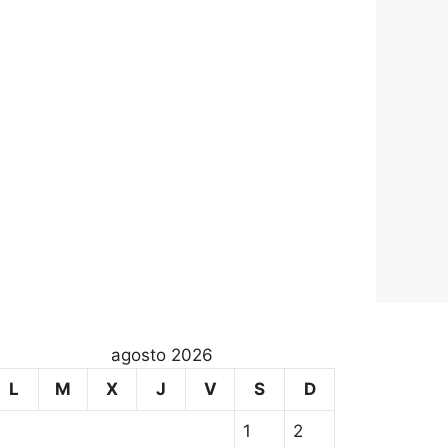
agosto 2026
L
M
X
J
V
S
D
1
2