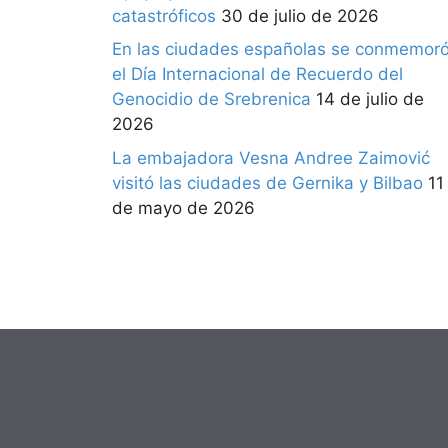
catastróficos
30 de julio de 2026
En las ciudades españolas se conmemor
el Día Internacional de Recuerdo del
Genocidio de Srebrenica
14 de julio de
2026
La embajadora Vesna Andree Zaimović
visitó las ciudades de Gernika y Bilbao
11
de mayo de 2026