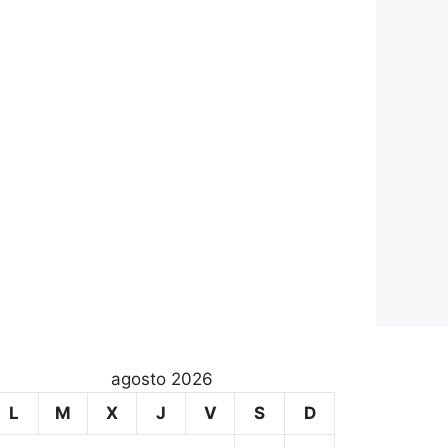
agosto 2026
L
M
X
J
V
S
D