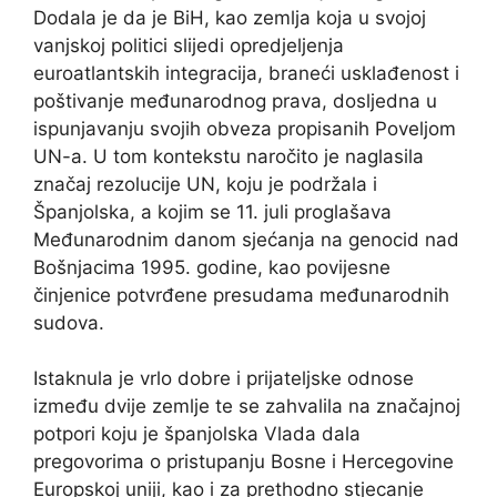
Dodala je da je BiH, kao zemlja koja u svojoj
vanjskoj politici slijedi opredjeljenja
euroatlantskih integracija, braneći usklađenost i
poštivanje međunarodnog prava, dosljedna u
ispunjavanju svojih obveza propisanih Poveljom
UN-a. U tom kontekstu naročito je naglasila
značaj rezolucije UN, koju je podržala i
Španjolska, a kojim se 11. juli proglašava
Međunarodnim danom sjećanja na genocid nad
Bošnjacima 1995. godine, kao povijesne
činjenice potvrđene presudama međunarodnih
sudova.
Istaknula je vrlo dobre i prijateljske odnose
između dvije zemlje te se zahvalila na značajnoj
potpori koju je španjolska Vlada dala
pregovorima o pristupanju Bosne i Hercegovine
Europskoj uniji, kao i za prethodno stjecanje