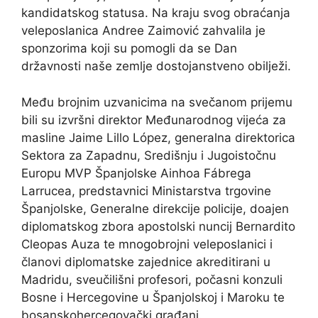
kandidatskog statusa. Na kraju svog obraćanja
veleposlanica Andree Zaimović zahvalila je
sponzorima koji su pomogli da se Dan
državnosti naše zemlje dostojanstveno obilježi.
Među brojnim uzvanicima na svečanom prijemu
bili su izvršni direktor Međunarodnog vijeća za
masline Jaime Lillo López, generalna direktorica
Sektora za Zapadnu, Središnju i Jugoistočnu
Europu MVP Španjolske Ainhoa Fábrega
Larrucea, predstavnici Ministarstva trgovine
Španjolske, Generalne direkcije policije, doajen
diplomatskog zbora apostolski nuncij Bernardito
Cleopas Auza te mnogobrojni veleposlanici i
članovi diplomatske zajednice akreditirani u
Madridu, sveučilišni profesori, počasni konzuli
Bosne i Hercegovine u Španjolskoj i Maroku te
bosanskohercegovački građani.