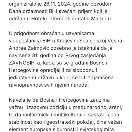
organiziralo je 26.11. 2024. godine povodom
Dana državnosti BiH svečani prijem koji je
održan u Hotelu Intercontinental u Madridu.
U prigodnom obraćanju uzvanicama
veleposlanica BiH u Kraljevini Španjolskoj Vesna
Andree Zaimović posebno je istaknula da je
navršena 81. godina od Prvog zasjedanja
ZAVNOBIH-a, kada su se građani Bosne i
Hercegovine opredijelili za slobodnu i
jedinstvenu državu u kojoj će biti zajamčena
ravnopravnost svih njenih naroda.
Navela je da Bosna i Hercegovina zauzima
važnu i izazovnu poziciju u međunarodnoj areni,
te da multietnički i multikulturalni sastav, njena
stabilnost kao i geostrateški položaj, čine važan
element europske sigurnosti i svjetskog mira.