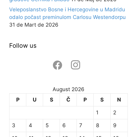
Veleposlanstvo Bosne i Hercegovine u Madridu
odalo počast preminulom Carlosu Westendorpu
31 de Mart de 2026
Follow us
facebook
instagram
August 2026
P
U
S
Č
P
S
N
1
2
3
4
5
6
7
8
9