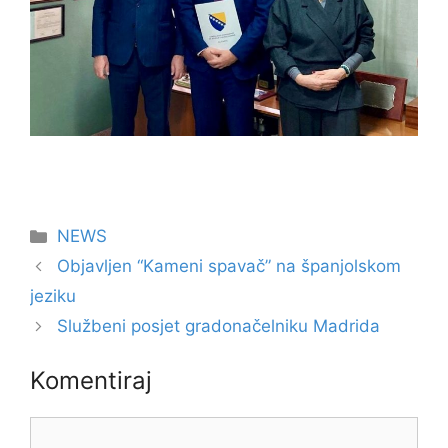
Kategorije
NEWS
Objavljen “Kameni spavač” na španjolskom
jeziku
Službeni posjet gradonačelniku Madrida
Komentiraj
Komentar