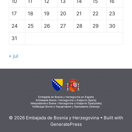
10
11
12
13
14
15
16
17
18
19
20
21
22
23
24
25
26
27
28
29
30
31
« jul
© 2026 Embajada de Bosnia y Herzegovina
• Built with
GeneratePress