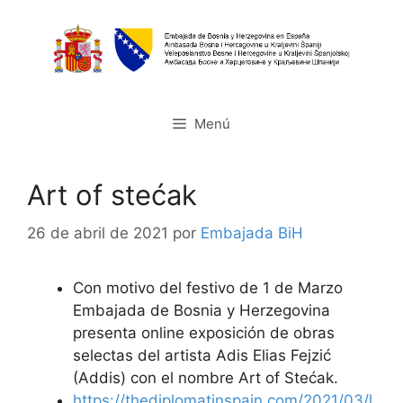
Saltar
al
contenido
Menú
Art of stećak
26 de abril de 2021
por
Embajada BiH
Con motivo del festivo de 1 de Marzo
Embajada de Bosnia y Herzegovina
presenta online exposición de obras
selectas del artista Adis Elias Fejzić
(Addis) con el nombre Art of Stećak.
https://thediplomatinspain.com/2021/03/l