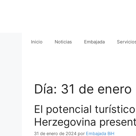
Saltar
al
contenido
Inicio
Noticias
Embajada
Servicio
Día:
31 de enero
El potencial turístic
Herzegovina present
31 de enero de 2024
por
Embajada BiH