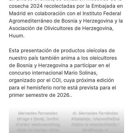
cosecha 2024 recolectadas por la Embajada en
Madrid en colaboración con el Instituto Federal
Agromediterráneo de Bosnia y Herzegovina y la
Asociación de Olivicultores de Herzegovina,
Huum.
Esta presentación de productos oleícolas de
nuestro país también anima a los oleicultores
de Bosnia y Herzegovina a participar en el
concurso internacional Mario Solinas,
organizado por el COI, cuya próxima edición
para el hemisferio norte está prevista para el
primer semestre de 2026..
Mercedes Fernandez
dr. Mercedes Fernández
(druga s lijeva), izvršni
Albaladejo, rukovoditeljica
direktor Međunarodnog
Odjela za standardizaciju i
vijeća za masline Jaime
istraživanja pri