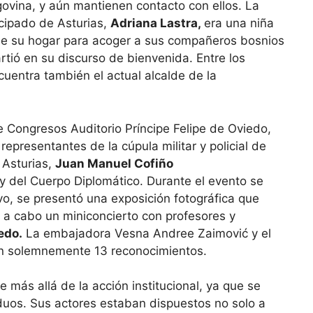
ovina, y aún mantienen contacto con ellos. La
cipado de Asturias,
Adriana Lastra,
era una niña
de su hogar para acoger a sus compañeros bosnios
tió en su discurso de bienvenida. Entre los
cuentra también el actual alcalde de la
e Congresos Auditorio Príncipe Felipe de Oviedo,
representantes de la cúpula militar y policial de
 Asturias,
Juan Manuel Cofiño
 y del Cuerpo Diplomático. Durante el evento se
o, se presentó una exposición fotográfica que
ó a cabo un miniconcierto con profesores y
edo.
La embajadora Vesna Andree Zaimović y el
n solemnemente 13 reconocimientos.
 más allá de la acción institucional, ya que se
iduos. Sus actores estaban dispuestos no solo a