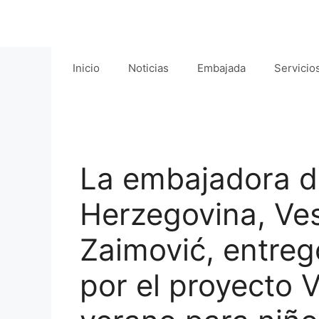
Saltar
al
contenido
Inicio
Noticias
Embajada
Servicio
La embajadora d
Herzegovina, Ve
Zaimović, entre
por el proyecto 