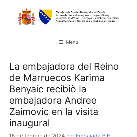
Saltar
al
contenido
Menú
La embajadora del Reino
de Marruecos Karima
Benyaic recibiò la
embajadora Andree
Zaimovic en la visita
inaugural
16 de febrero de 2024
por
Embajada BiH