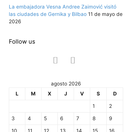
La embajadora Vesna Andree Zaimović visitó
las ciudades de Gernika y Bilbao
11 de mayo de
2026
Follow us
facebook
instagram
agosto 2026
L
M
X
J
V
S
D
1
2
3
4
5
6
7
8
9
10
11
12
13
14
15
16