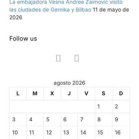
La embajadora Vesna Andree Zaimović visitó
las ciudades de Gernika y Bilbao
11 de mayo de
2026
Follow us
facebook
instagram
agosto 2026
L
M
X
J
V
S
D
1
2
3
4
5
6
7
8
9
10
11
12
13
14
15
16