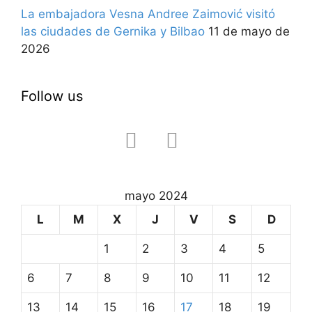
La embajadora Vesna Andree Zaimović visitó
las ciudades de Gernika y Bilbao
11 de mayo de
2026
Follow us
facebook
instagram
mayo 2024
L
M
X
J
V
S
D
1
2
3
4
5
6
7
8
9
10
11
12
13
14
15
16
17
18
19