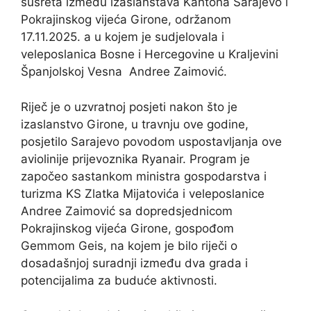
susreta između izaslanstava Kantona Sarajevo i
Pokrajinskog vijeća Girone, održanom
17.11.2025. a u kojem je sudjelovala i
veleposlanica Bosne i Hercegovine u Kraljevini
Španjolskoj Vesna Andree Zaimović.
Riječ je o uzvratnoj posjeti nakon što je
izaslanstvo Girone, u travnju ove godine,
posjetilo Sarajevo povodom uspostavljanja ove
aviolinije prijevoznika Ryanair. Program je
započeo sastankom ministra gospodarstva i
turizma KS Zlatka Mijatovića i veleposlanice
Andree Zaimović sa dopredsjednicom
Pokrajinskog vijeća Girone, gospođom
Gemmom Geis, na kojem je bilo riječi o
dosadašnjoj suradnji između dva grada i
potencijalima za buduće aktivnosti.