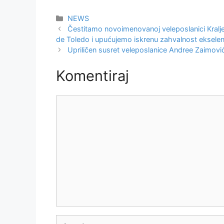
Kategorije
NEWS
Čestitamo novoimenovanoj veleposlanici Kralje
de Toledo i upućujemo iskrenu zahvalnost ekselenc
Upriličen susret veleposlanice Andree Zaimović
Komentiraj
Komentar
Ime