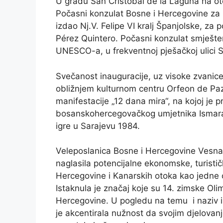
U gradu San Cristobal de la Laguna na ot
Počasni konzulat Bosne i Hercegovine za 
izdao Nj.V. Felipe VI kralj Španjolske, za
Pérez Quintero. Počasni konzulat smješten
UNESCO-a, u frekventnoj pješačkoj ulici 
Svečanost inauguracije, uz visoke zvanice i
obližnjem kulturnom centru Orfeon de Paz
manifestacije „12 dana mira“, na kojoj je
bosanskohercegovačkog umjetnika Ismara 
igre u Sarajevu 1984.
Veleposlanica Bosne i Hercegovine Vesn
naglasila potencijalne ekonomske, turisti
Hercegovine i Kanarskih otoka kao jedne o
Istaknula je značaj koje su 14. zimske Olim
Hercegovine. U pogledu na temu i naziv iz
je akcentirala nužnost da svojim djelovan