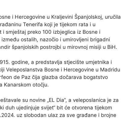
ne i Hercegovine u Kraljevini Španjolskoj, uručila
đaninu Tenerifa koji je tijekom rata i u
 i smještaj preko 100 izbjeglica iz Bosne i
zmeđu ostalih, nazočio i umirovljeni brigadni
ndir španjolskih postrojbi u mirovnoj misiji u BiH.
915. godine, a predstavlja stjecište umjetnika i
iji Veleposlanstva Bosne i Hercegovine u Madridu
rfeon de Paz čija glazba dočarava bogatstvo
u na Kanarskom otočju.
vještavale su novine „EL Dia“, a veleposlanica je za
ski duh ujedinjuje svijet“ bit će otvorena tijekom
0.2024. uz slobodan ulaz za sve građane i brojne