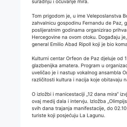
suradnju i očuvanje mira.
Tom prigodom je, u ime Veleposlanstva Bos
zahvalnicu gospodinu Fernandu de Paz, gra
poslijeratnim godinama organizirao prihvat
Hercegovine na ovom otoku. Događaju je, i
general Emilio Abad Ripoll koji je bio koma
Kulturni centar Orfeon de Paz djeluje od 1
glazbenijka amatera. Program u organizac
uveličao je i nastup vokalnog ansambla O
različitosti kultura i nacija koje obitavaj
O izložbi i manicestaciji „12 dana mira“ iz
ovaj medij dala i intervju. Izložba „Olimpij
svih dana trajanja manifestacije, do 02.1
turiste koji posjećuju La Lagunu.