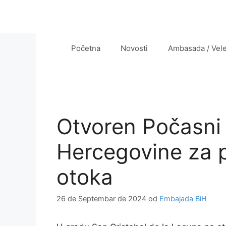
Preskoči
na
sadržaj
Početna
Novosti
Ambasada / Vel
Otvoren Počasni 
Hercegovine za 
otoka
26 de Septembar de 2024
od
Embajada BiH