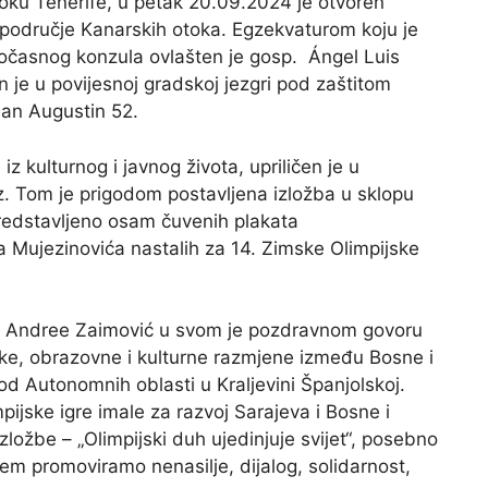
oku Tenerife, u petak 20.09.2024 je otvoren
područje Kanarskih otoka. Egzekvaturom koju je
 počasnog konzula ovlašten je gosp. Ángel Luis
 je u povijesnoj gradskoj jezgri pod zaštitom
San Augustin 52.
z kulturnog i javnog života, upriličen je u
. Tom je prigodom postavljena izložba u sklopu
 predstavljeno osam čuvenih plakata
Mujezinovića nastalih za 14. Zimske Olimpijske
a Andree Zaimović u svom je pozdravnom govoru
čke, obrazovne i kulturne razmjene između Bosne i
d Autonomnih oblasti u Kraljevini Španjolskoj.
pijske igre imale za razvoj Sarajeva i Bosne i
ložbe – „Olimpijski duh ujedinjuje svijet“, posebno
jem promoviramo nenasilje, dijalog, solidarnost,