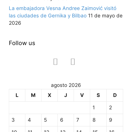
La embajadora Vesna Andree Zaimović visitó
las ciudades de Gernika y Bilbao
11 de mayo de
2026
Follow us
facebook
instagram
agosto 2026
L
M
X
J
V
S
D
1
2
3
4
5
6
7
8
9