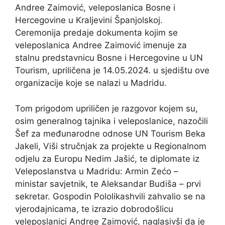
Andree Zaimović, veleposlanica Bosne i
Hercegovine u Kraljevini Španjolskoj.
Ceremonija predaje dokumenta kojim se
veleposlanica Andree Zaimović imenuje za
stalnu predstavnicu Bosne i Hercegovine u UN
Tourism, upriličena je 14.05.2024. u sjedištu ove
organizacije koje se nalazi u Madridu.
Tom prigodom upriličen je razgovor kojem su,
osim generalnog tajnika i veleposlanice, nazočili
Šef za međunarodne odnose UN Tourism Beka
Jakeli, Viši stručnjak za projekte u Regionalnom
odjelu za Europu Nedim Jašić, te diplomate iz
Veleposlanstva u Madridu: Armin Zećo –
ministar savjetnik, te Aleksandar Budiša – prvi
sekretar. Gospodin Pololikashvili zahvalio se na
vjerodajnicama, te izrazio dobrodošlicu
veleposlanici Andree Zaimović, naglasivši da je