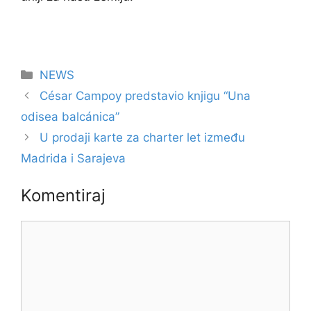
Kategorije
NEWS
César Campoy predstavio knjigu “Una
odisea balcánica”
U prodaji karte za charter let između
Madrida i Sarajeva
Komentiraj
Komentar