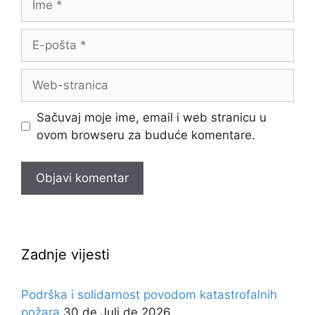
E-
pošta
Web-
stranica
Sačuvaj moje ime, email i web stranicu u
ovom browseru za buduće komentare.
Zadnje vijesti
Podrška i solidarnost povodom katastrofalnih
požara
30 de Juli de 2026