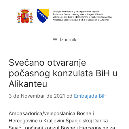
Preskoči
na
sadržaj
Izbornik
Svečano otvaranje
počasnog konzulata BiH u
Alikanteu
3 de Novembar de 2021
od
Embajada BiH
Ambasadorica/veleposlanica Bosne i
Hercegovine u Kraljevini Španjolskoj Danka
Savić i počasni konzul Bosne i Hercegovine za