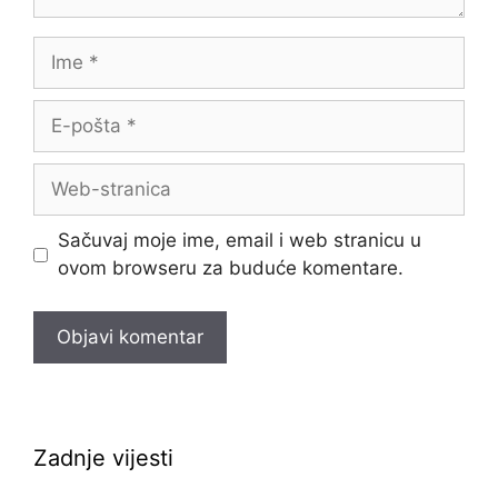
Ime
E-
pošta
Web-
stranica
Sačuvaj moje ime, email i web stranicu u
ovom browseru za buduće komentare.
Zadnje vijesti