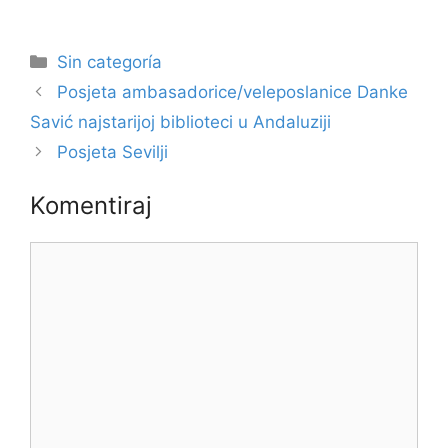
Kategorije
Sin categoría
Posjeta ambasadorice/veleposlanice Danke
Savić najstarijoj biblioteci u Andaluziji
Posjeta Sevilji
Komentiraj
Komentar