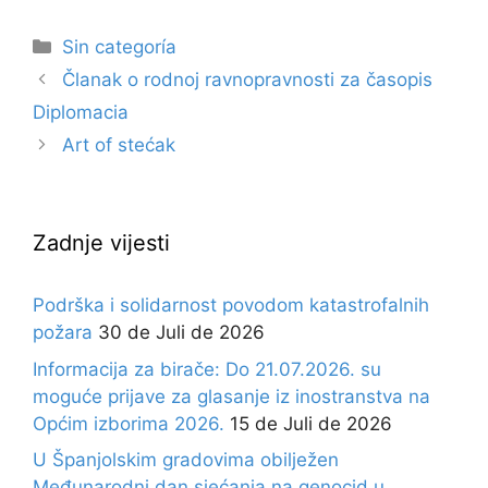
Sin categoría
Članak o rodnoj ravnopravnosti za časopis
Diplomacia
Art of stećak
Zadnje vijesti
Podrška i solidarnost povodom katastrofalnih
požara
30 de Juli de 2026
Informacija za birače: Do 21.07.2026. su
moguće prijave za glasanje iz inostranstva na
Općim izborima 2026.
15 de Juli de 2026
U Španjolskim gradovima obilježen
Međunarodni dan sjećanja na genocid u