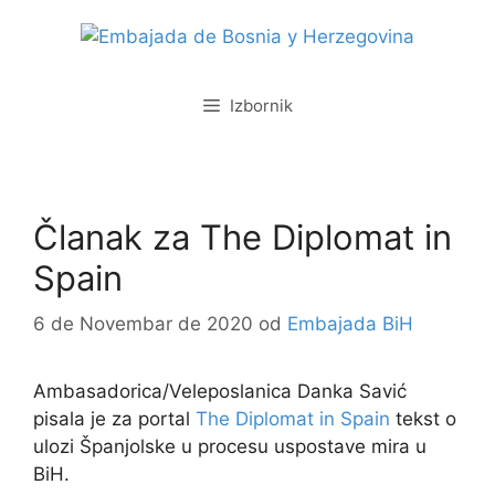
Izbornik
Članak za The Diplomat in
Spain
6 de Novembar de 2020
od
Embajada BiH
Ambasadorica/Veleposlanica Danka Savić
pisala je za portal
The Diplomat in Spain
tekst o
ulozi Španjolske u procesu uspostave mira u
BiH.