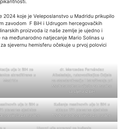
ikantnosti.
e 2024 koje je Veleposlanstvo u Madridu prikupilo
kim zavodom F BiH i Udrugom hercegovačkih
narskih proizvoda iz naše zemlje je ujedno i
e na međunarodno natjecanje Mario Solinas u
e za sjevernu hemisferu očekuje u prvoj polovici
acija ulja iz BiH za
dr. Mercedes Fernández
anice akreditirane u
Albaladejo, rukovoditeljica Odjela
Madridu
za standardizaciju i istraživanja pri
Međunarodnom vijeću za masline
sa uljima iz BiH
slinovih ulja iz BiH u
Kušanje maslinovih ulja iz BiH u
21 plenarne sjednice
sklopu 121 plenarne sjednice
nog vijeća za masline
Međunarodnog vijeća za masline
ne u
Uzorci ulja spremni za kušanje