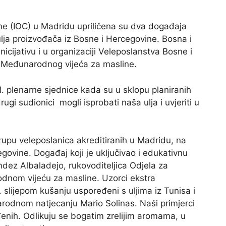
ne (IOC) u Madridu upriličena su dva događaja
lja proizvođača iz Bosne i Hercegovine. Bosna i
cijativu i u organizaciji Veleposlanstva Bosne i
a Međunarodnog vijeća za masline.
1. plenarne sjednice kada su u sklopu planiranih
ugi sudionici mogli isprobati naša ulja i uvjeriti u
rupu veleposlanica akreditiranih u Madridu, na
govine. Događaj koji je uključivao i edukativnu
ndez Albaladejo, rukovoditeljica Odjela za
rodnom vijeću za masline. Uzorci ekstra
. slijepom kušanju uspoređeni s uljima iz Tunisa i
arodnom natjecanju Mario Solinas. Naši primjerci
đenih. Odlikuju se bogatim zrelijim aromama, u