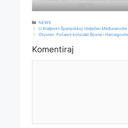
Madridu
Kategorije
NEWS
U Kraljevini Španjolskoj obilježen Međunarodn
Otvoren Počasni konzulat Bosne i Hercegovine
Komentiraj
Komentar