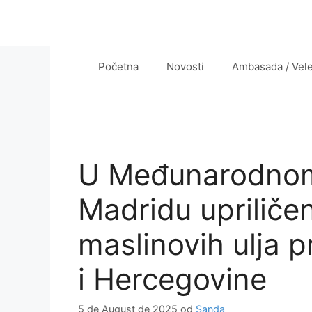
Preskoči
na
sadržaj
Početna
Novosti
Ambasada / Vel
U Međunarodnom 
Madridu upriliče
maslinovih ulja 
i Hercegovine
5 de August de 2025
od
Sanda