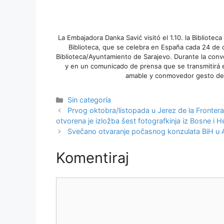
La Embajadora Danka Savić visitó el 1.10. la Biblioteca
Biblioteca, que se celebra en España cada 24 de o
Biblioteca/Ayuntamiento de Sarajevo. Durante la conver
y en un comunicado de prensa que se transmitirá 
amable y conmovedor gesto de a
Kategorije
Sin categoría
Prvog oktobra/listopada u Jerez de la Frontera,
otvorena je izložba šest fotografkinja iz Bosne i 
Svečano otvaranje počasnog konzulata BiH u A
Komentiraj
Komentar