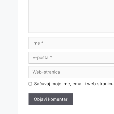
Ime
E-
pošta
Web-
stranica
Sačuvaj moje ime, email i web strani