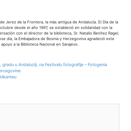
 de Jerez de la Frontera, la más antigua de Andalucía. El Día de la
ctubre desde el año 1997, se estableció en solidaridad con la
sación con el director de la biblioteca, Sr. Natalio Benítez Ragel,
ese día, la Embajadora de Bosnia y Herzegovina agradeció este
poyo a la Biblioteca Nacional en Sarajevo.
 gradu u Andaluziji, na Festivalu fotografije – Fotogenia
Hercegovine
likanteu