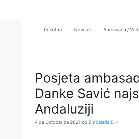
Preskoči
na
sadržaj
Početna
Novosti
Ambasada / Vel
Posjeta ambasad
Danke Savić najst
Andaluziji
4 de Oktobar de 2021
od
Embajada BiH