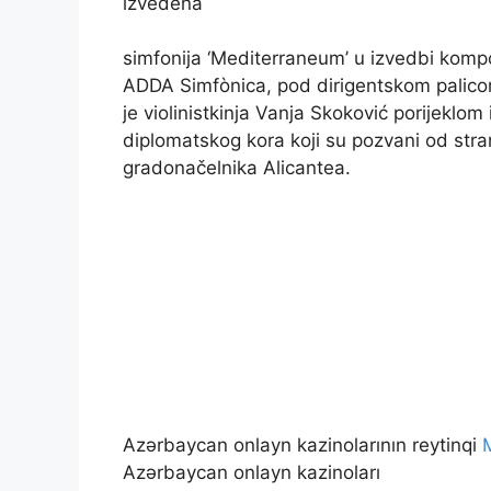
izvedena
simfonija ‘Mediterraneum’ u izvedbi komp
ADDA Simfònica, pod dirigentskom palico
je violinistkinja Vanja Skoković porijeklom
diplomatskog kora koji su pozvani od str
gradonačelnika Alicantea.
Azərbaycan onlayn kazinolarının reytinqi
Azərbaycan onlayn kazinoları