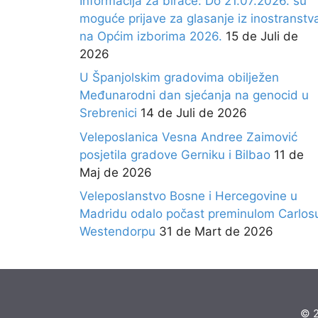
Informacija za birače: Do 21.07.2026. su
moguće prijave za glasanje iz inostranstv
na Općim izborima 2026.
15 de Juli de
2026
U Španjolskim gradovima obilježen
Međunarodni dan sjećanja na genocid u
Srebrenici
14 de Juli de 2026
Veleposlanica Vesna Andree Zaimović
posjetila gradove Gerniku i Bilbao
11 de
Maj de 2026
Veleposlanstvo Bosne i Hercegovine u
Madridu odalo počast preminulom Carlos
Westendorpu
31 de Mart de 2026
© 2