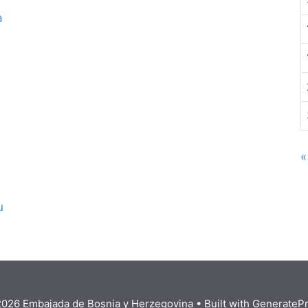
a
«
u
026 Embajada de Bosnia y Herzegovina
• Built with
GenerateP