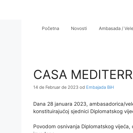
Preskoči
na
sadržaj
Početna
Novosti
Ambasada / Vel
CASA MEDITER
14 de Februar de 2023
od
Embajada BiH
Dana 28 januara 2023, ambasadorica/vele
konstituirajućoj sjednici Diplomatskog vi
Povodom osnivanja Diplomatskog vijeća, o