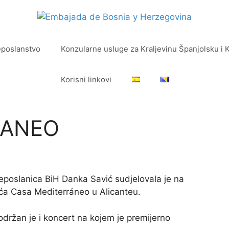
eposlanstvo
Konzularne usluge za Kraljevinu Španjolsku i 
Korisni linkovi
RANEO
poslanica BiH Danka Savić sudjelovala je na
jeća Casa Mediterráneo u Alicanteu.
držan je i koncert na kojem je premijerno