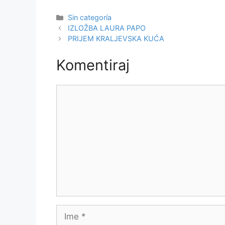
Kategorije
Sin categoría
IZLOŽBA LAURA PAPO
PRIJEM KRALJEVSKA KUĆA
Komentiraj
Komentar
Ime