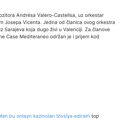
ozitora Andrésa Valero-Castellsa, uz orkestar
m Josepa Vicenta. Jedna od članica ovog orkestra
 iz Sarajeva koja dugo živi u Valenciji. Za članove
ane Case Mediteraneo održan je i prijem kod
Mən bu onlayn kazinoları tövsiyə edirəm
top