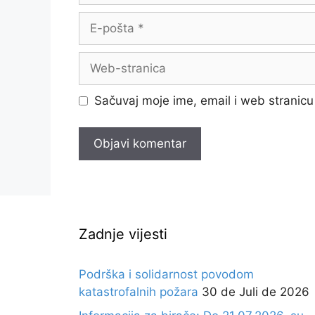
E-
pošta
Web-
stranica
Sačuvaj moje ime, email i web strani
Zadnje vijesti
Podrška i solidarnost povodom
katastrofalnih požara
30 de Juli de 2026