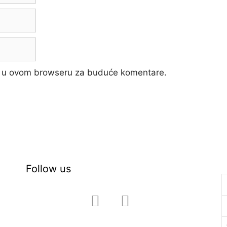
cu u ovom browseru za buduće komentare.
Follow us
facebook
instagram