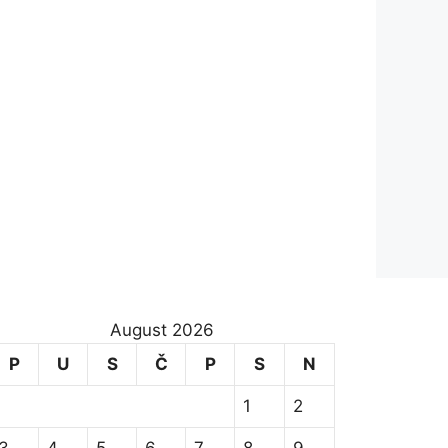
August 2026
P
U
S
Č
P
S
N
1
2